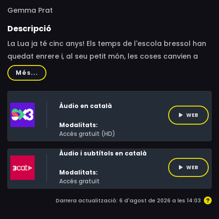
Gemma Prat
Descripció
La Lua ja té cinc anys! Els temps de l'escola bressol han
quedat enrere i, al seu petit món, les coses canvien a
pas de gegant. Ja no pot dormir al llit dels pares,
Més...
encara que la seva habitació estigui plena de
monstres... I el pitjor de tot: ha de deixar-li l'Ota a la
Àudio en català
cosineta Flora, que la baveja tota, com a bona marreca
WEB
que és.
Modalitats:
Accés gratuït (HD)
Àudio i subtítols en català
WEB
Modalitats:
Accés gratuït
Darrera actualització: 6 d'agost de 2026 a les 14:03