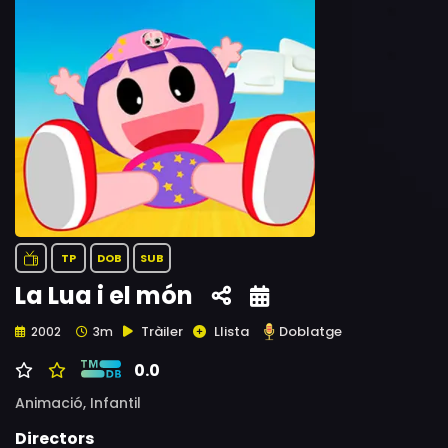
TP
DOB
SUB
La Lua i el món
Tràiler
Llista
Doblatge
2002
3m
0.0
Animació,
Infantil
Directors