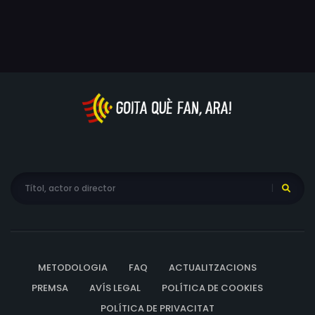
l'empresari d'espectacles Ciccio Mira, pocavergonya
Giusy Di, Massimiliano Di Fiore, Daniela Di Girolamo,
oportunista que organitza una vetllada festiva amb els
Luigino 'Toro Seduto' Di Liberto, Franco Ferrara, Vincenzo
seus cantants “neo-melòdicos”, en una ciutat on ningú
Fiorenza, Lucas Gagliardi, Vincenzo Gennaro, Emanuele
vol pronunciar-se, encara avui, en contra de la màfia.
Lo Verde, Giovanna Macaluso, Giovanni Maiorana,
Giuseppe Mannino, Vincenzo Mira, Fabio Nardi, Gianni
Ricci, Silvio Rocco, Toti Rubino, Salvatore Terruso,
Gianfranco Zora, Giovanni Quartararo, Giuseppe Lo
Porto, Sergio Mattarella, Roberta Zarcone, Silvio
Berlusconi, Giovanni Falcone, Paolo Borsellino, Vittorio
Ricciardi
METODOLOGIA
FAQ
ACTUALITZACIONS
PREMSA
AVÍS LEGAL
POLÍTICA DE COOKIES
POLÍTICA DE PRIVACITAT