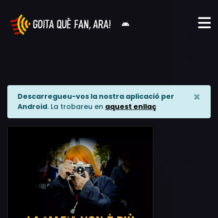
×
Descarregueu-vos la nostra aplicació per
Android
. La trobareu en
aquest enllaç