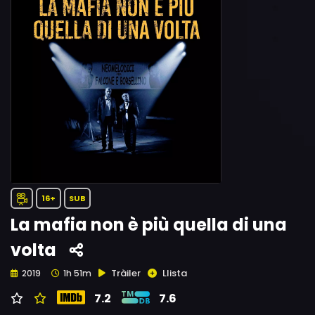
16+
SUB
La mafia non è più quella di una
volta
Tràiler
Llista
2019
1h 51m
7.2
7.6