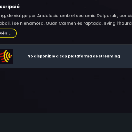
scripció
ing, de viatge per Andalusia amb el seu amic Dalgoruki, cone
bdil, i se n’enamora. Quan Carmen és raptada, Irving l’haurà 
r acompanyar-la fins a l'Alhambra perquè es pugui complir u
Més...
No disponible a cap plataforma de streaming