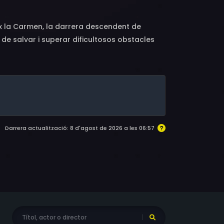
ix la Carmen, la darrera descendent de
de salvar i superar dificultosos obstacles
na profecia.
Darrera actualització: 8 d'agost de 2026 a les 06:57