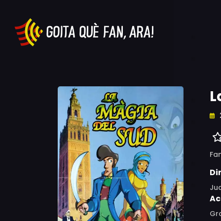
L
Fam
Di
Ju
Ac
Gra