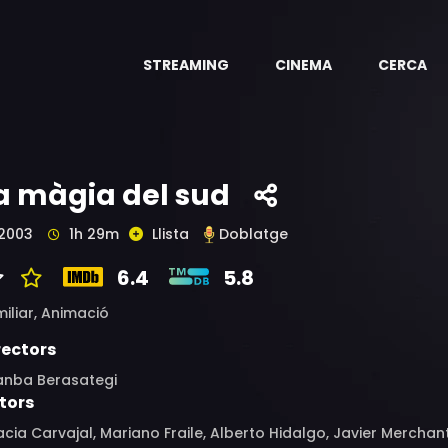
STREAMING
CINEMA
CERCA
a màgia del sud
2003
1h 29m
Llista
Doblatge
6.4
5.8
iliar,
Animació
rectors
anba Berasategi
tors
cia Carvajal, Mariano Fraile, Alberto Hidalgo, Javier Merchan