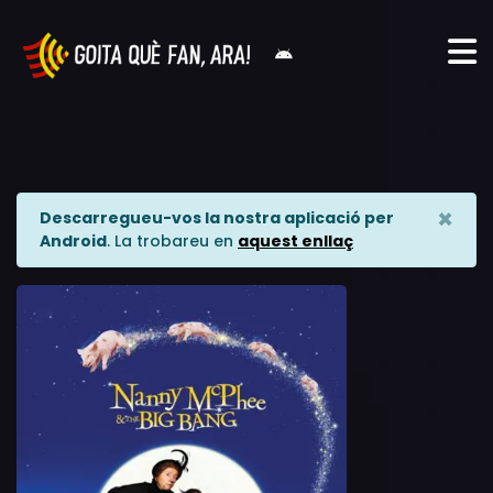
×
Descarregueu-vos la nostra aplicació per
Android
. La trobareu en
aquest enllaç