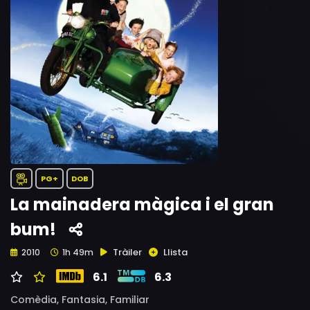
PG+
DOB
La mainadera màgica i el gran
bum!
Tràiler
Llista
2010
1h 49m
6.1
6.3
Comèdia,
Fantasia,
Familiar