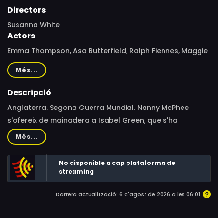
Directors
Susanna White
Actors
Emma Thompson, Asa Butterfield, Ralph Fiennes, Maggie
Gyllenhaal, Maggie Smith, Rhys Ifans, Daniel Mays, Bill
Més...
Bailey, Ewan McGregor, Rosie Taylor-Ritson, Eros Vlahos,
Oscar Steer, Lil Woods, Katy Brand, Sinead Matthews,
Descripció
Sam Kelly, Ed Stoppard, Toby Sedgwick, Nonso Anozie,
Anglaterra. Segona Guerra Mundial. Nanny McPhee
Nathan Robinson
s'ofereix de mainadera a Isabel Green, que s'ha
d'ocupar tota sola de la seva granja. La Nanny
Més...
s'enfrontarà a dos cosins malcriats acabats d'arribar
de la ciutat i que no tenen cap intenció de marxar.
No disponible a cap plataforma de
streaming
Darrera actualització: 6 d'agost de 2026 a les 06:01