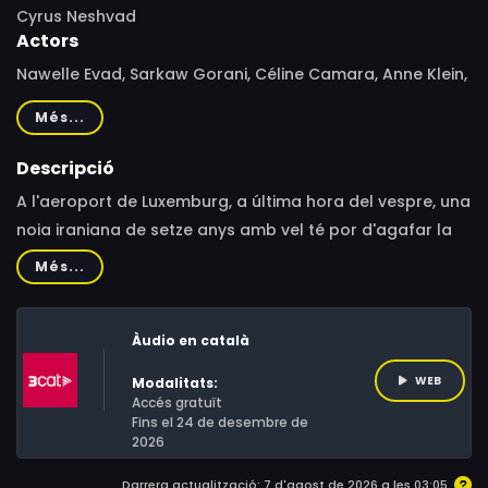
Cyrus Neshvad
Actors
Nawelle Evad, Sarkaw Gorani, Céline Camara, Anne Klein,
Jerome Burelbach, Denis Jousselin, Oscar Garcia Martin
Més...
Descripció
A l'aeroport de Luxemburg, a última hora del vespre, una
noia iraniana de setze anys amb vel té por d'agafar la
seva maleta vermella de la cinta transportadora. No fa
Més...
més que posposar el moment de passar per la porta
d'arribada i sembla cada cop més aterrida.
Àudio en català
WEB
Modalitats:
Accés gratuït
Fins el 24 de desembre de
2026
Darrera actualització: 7 d'agost de 2026 a les 03:05