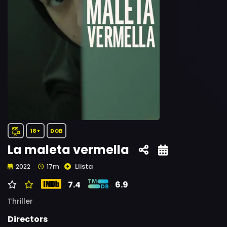
18+
DOB
La maleta vermella
Llista
2022
17m
7.4
6.9
Thriller
Directors