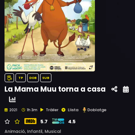
TP
DOB
SUB
La Mama Muu torna a casa
Tràiler
Llista
Doblatge
2021
1h 3m
5.7
4.5
Animació,
Infantil,
Musical