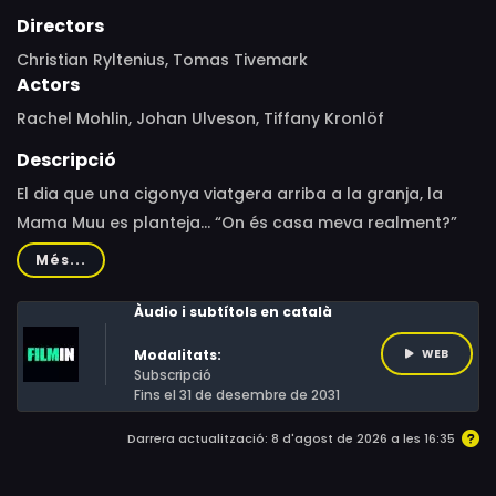
Directors
Christian Ryltenius, Tomas Tivemark
Actors
Rachel Mohlin, Johan Ulveson, Tiffany Kronlöf
Descripció
El dia que una cigonya viatgera arriba a la granja, la
Mama Muu es planteja... “On és casa meva realment?”
Més...
Àudio i subtítols en català
Modalitats:
WEB
Subscripció
Fins el 31 de desembre de 2031
Darrera actualització: 8 d'agost de 2026 a les 16:35