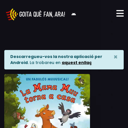
×
Descarregueu-vos la nostra aplicació per
Android
. La trobareu en
aquest enllaç