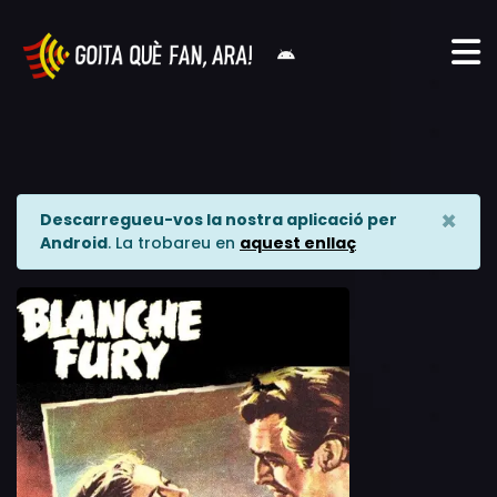
×
Descarregueu-vos la nostra aplicació per
Android
. La trobareu en
aquest enllaç