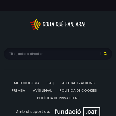
cop allà coneixerà el seu cosí Lawrence (Michael
Gough) amb qui accepta contraure matrimoni malgrat
estar profundament enamorada de Philip Thorn
(Stewart Granger), el fill il·legítim dels anteriors amos de
la mansió. Però el dia de l'enllaç nupcial passa una gran
tragèdia...
METODOLOGIA
FAQ
ACTUALITZACIONS
PREMSA
AVÍS LEGAL
POLÍTICA DE COOKIES
POLÍTICA DE PRIVACITAT
Amb el suport de: