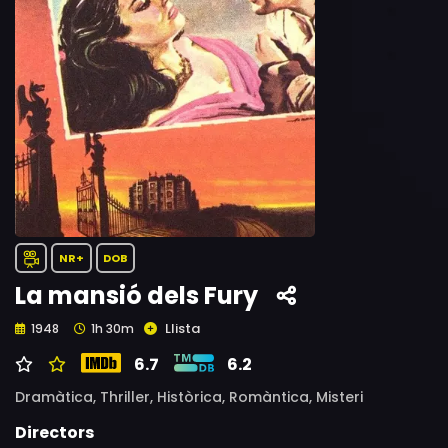
NR+
DOB
La mansió dels Fury
Llista
1948
1h 30m
6.7
6.2
Dramàtica,
Thriller,
Històrica,
Romàntica,
Misteri
Directors