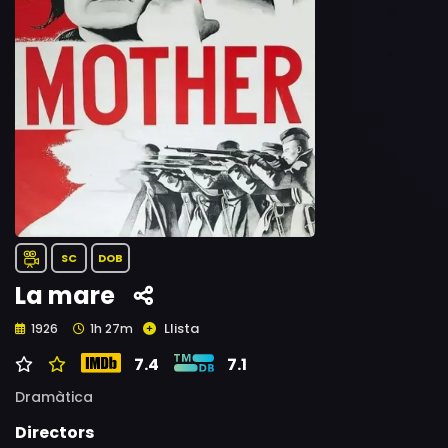
SC
DOB
La mare
Llista
1926
1h 27m
7.4
7.1
Dramàtica
Directors