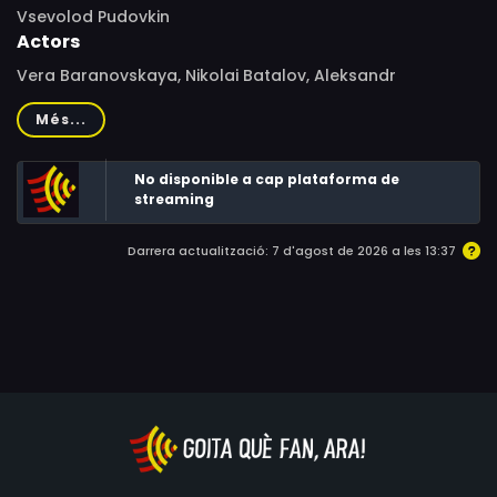
Vsevolod Pudovkin
Actors
Vera Baranovskaya, Nikolai Batalov, Aleksandr
Chistyakov, Anna Zemtsova, Ivan Koval-Samborskyi,
Més...
Vsevolod Pudovkin, Ivan Bobrov
No disponible a cap plataforma de
streaming
Darrera actualització: 7 d'agost de 2026 a les 13:37