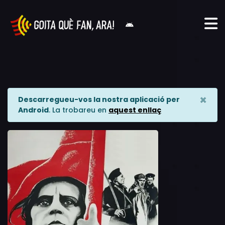
×
Descarregueu-vos la nostra aplicació per
Android
. La trobareu en
aquest enllaç