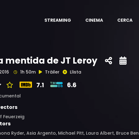
STREAMING
CINEMA
CERCA
a mentida de JT Leroy
2016
1h 50m
Tràiler
Llista
7.1
6.6
cumental
rectors
f Feuerzeig
tors
ona Ryder, Asia Argento, Michael Pitt, Laura Albert, Bruce Ben