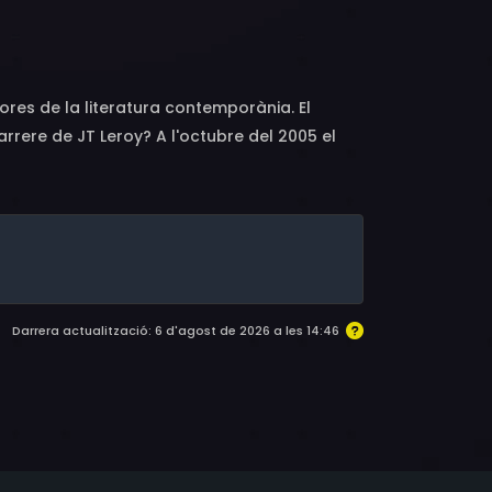
dores de la literatura contemporània. El
rrere de JT Leroy? A l'octubre del 2005 el
mic en el món de la literatura al
voltant de la seva suposada infància
 influencers de tot el món. JT Leroy, en
a, la cantant de punk i telefonista de línia
Darrera actualització: 6 d'agost de 2026 a les 14:46