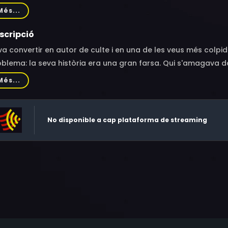
vannah Knoop, Courtney Love, Dennis Cooper
Més...
scripció
va convertir en autor de culte i en una de les veus més colpi
blema: la seva història era una gran farsa. Qui s'amagava da
 New York's Magazine va generar un devastador moviment sís
Més...
emmascarar al "it boy" JT Leroy. La seva contundent prosa 
busos i misèria havia captivat a un ampli grup de celebritats i
litat, mai havia existit. Excepte en la ment de la seva creador
No disponible a cap plataforma de streaming
tica de San Francisco, Laura Albert.