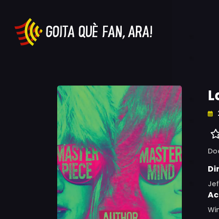
L
Do
Di
Jef
Ac
Win