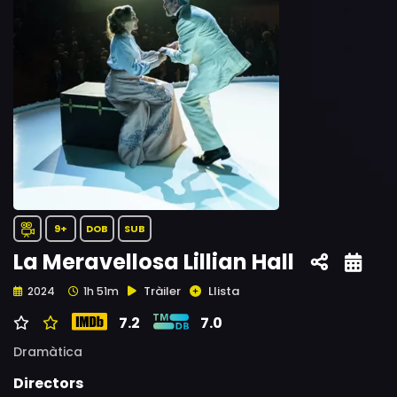
9+
DOB
SUB
La Meravellosa Lillian Hall
Tràiler
Llista
2024
1h 51m
7.2
7.0
Dramàtica
Directors