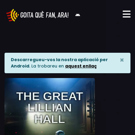
×
Descarregueu-vos la nostra aplicació per
Android
. La trobareu en
aquest enllaç