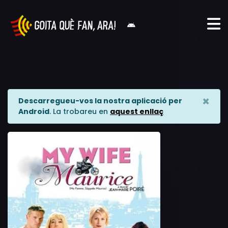
×
Descarregueu-vos la nostra aplicació per
Android
. La trobareu en
aquest enllaç