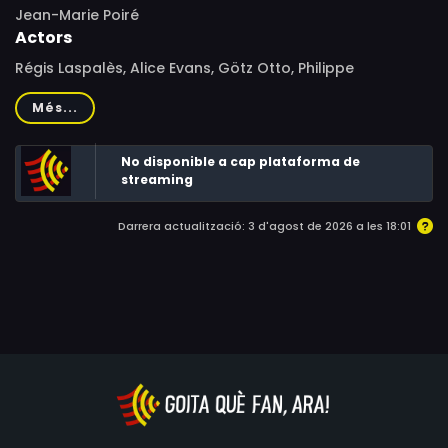
Jean-Marie Poiré
Actors
Régis Laspalès, Alice Evans, Götz Otto, Philippe
Chevallier, Virginie Lemoine, Martin Lamotte, Jean-Pierre
Més...
Castaldi, Benjamin Castaldi, Danièle Evenou, Anémone,
Guy Marchand, Sylvie Joly
No disponible a cap plataforma de
streaming
Darrera actualització: 3 d'agost de 2026 a les 18:01