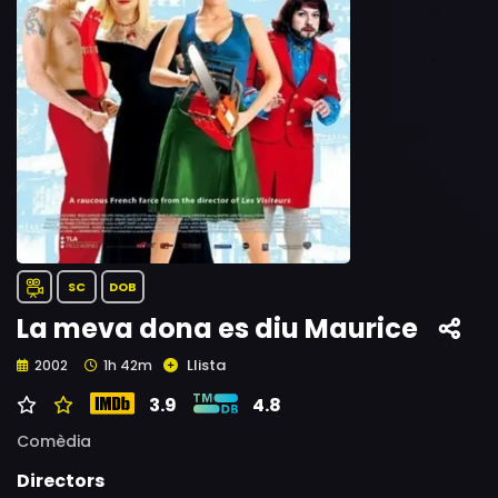
SC
DOB
La meva dona es diu Maurice
Llista
2002
1h 42m
3.9
4.8
Comèdia
Directors