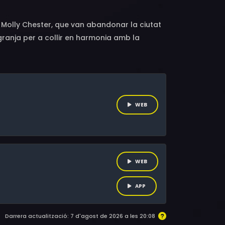
 i Molly Chester, que van abandonar la ciutat
granja per a collir en harmonia amb la
ors i un missatge universal, "La meva gran
eta més saludable.
WEB
WEB
APP
Darrera actualització: 7 d'agost de 2026 a les 20:08