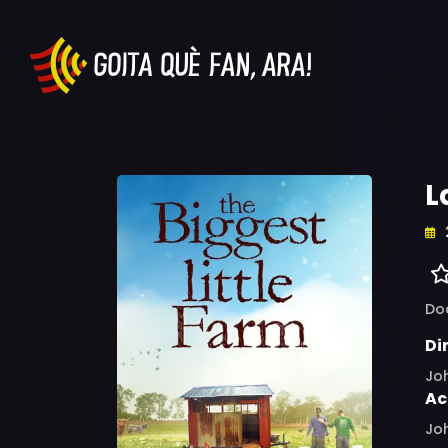
L
Do
Di
Jo
Ac
Joh