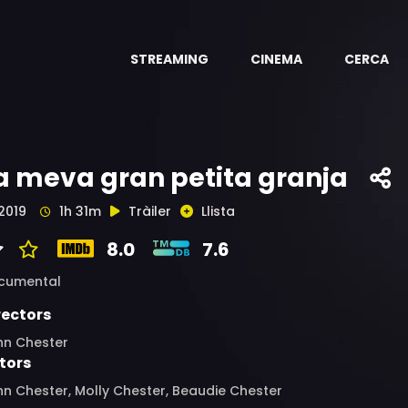
STREAMING
CINEMA
CERCA
a meva gran petita granja
2019
1h 31m
Tràiler
Llista
8.0
7.6
cumental
rectors
hn Chester
tors
n Chester, Molly Chester, Beaudie Chester