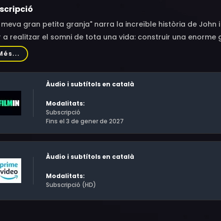
scripció
 meva gran petita granja" narra la increïble història de John
 a realitzar el somni de tota una vida: construir una enorme 
uralesa. Amb una fotografia impressionant, animals captivad
Més...
ita granja" ens brinda un pla per a una vida millor i un plan
Àudio i subtítols en català
Modalitats:
Subscripció
Fins el 3 de gener de 2027
Àudio i subtítols en català
Modalitats:
Subscripció (HD)