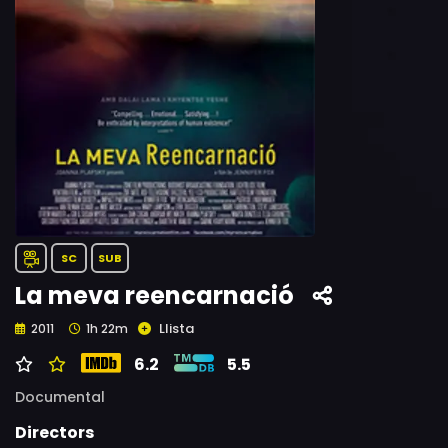
SC
SUB
La meva reencarnació
Llista
2011
1h 22m
6.2
5.5
Documental
Directors