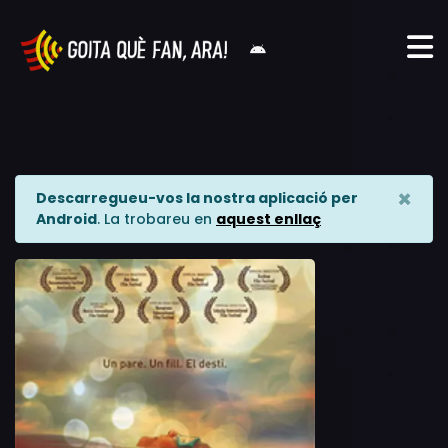
×
Descarregueu-vos la nostra aplicació per
Android
. La trobareu en
aquest enllaç