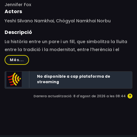
Jennifer Fox
Actors
Yeshi Silvano Namkhai, Chögyal Namkhai Norbu
Descripció
La història entre un pare i un fill, que simbolitza la lluita
entre la tradició i la modernitat, entre l’herència i el
trencament. Acabarà renunciant el fill al seu estil de
Més...
vida occidental per reconciliar-se amb les seves arrels
tibetanes?
No disponible a cap plataforma de
streaming
Darrera actualització: 8 d'agost de 2026 a les 08:44