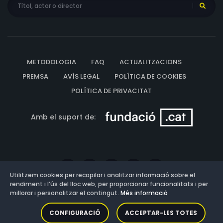
METODOLOGIA
FAQ
ACTUALITZACIONS
PREMSA
AVÍS LEGAL
POLÍTICA DE COOKIES
POLÍTICA DE PRIVACITAT
Amb el suport de:
Utilitzem cookies per recopilar i analitzar informació sobre el
rendiment i l’ús del lloc web, per proporcionar funcionalitats i per
millorar i personalitzar el contingut.
Més informació
Versió: 3.13.0.202607011342
CONFIGURACIÓ
ACCEPTAR-LES TOTES