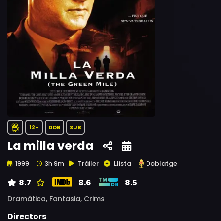
12+
DOB
SUB
La milla verda
Tràiler
Llista
Doblatge
1999
3h 9m
8.7
8.6
8.5
Dramàtica,
Fantasia,
Crims
Directors