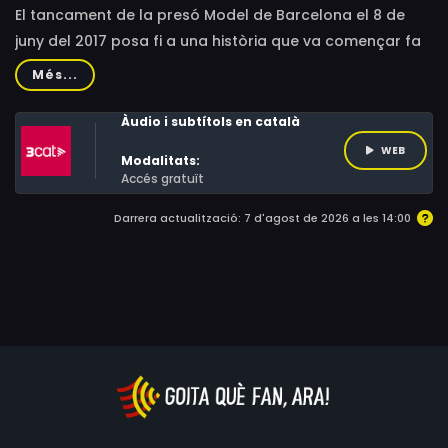
El tancament de la presó Model de Barcelona el 8 de
juny del 2017 posa fi a una història que va començar fa
gairebé 113 anys. El 6 de març hi van entrar els últims
Més...
presos preventius. I a partir d'aquell moment va
començar el moviment de població reclusa més
Àudio i subtítols en català
important de la història recent d'aquest país per poder
WEB
Modalitats:
repartir en altres centres els més de 900 interns de la
Accés gratuït
Model.
Darrera actualització: 7 d'agost de 2026 a les 14:00