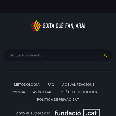
no en vol saber res des de fa anys. Trobar-se'l ara de
nou, i en aquestes circumstàncies, farà remoure moltes
consciències. I, mentrestant, el temps corre i els nens no
apareixen.
METODOLOGIA
FAQ
ACTUALITZACIONS
PREMSA
AVÍS LEGAL
POLÍTICA DE COOKIES
POLÍTICA DE PRIVACITAT
Amb el suport de: