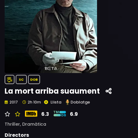
SC
DOB
La mort arriba suaument
Llista
Doblatge
2017
2h 10m
6.3
6.9
Thriller,
Dramàtica
Directors