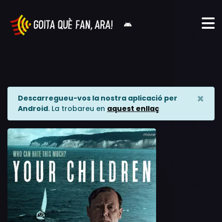
×
Descarregueu-vos la nostra aplicació per
Android
. La trobareu en
aquest enllaç