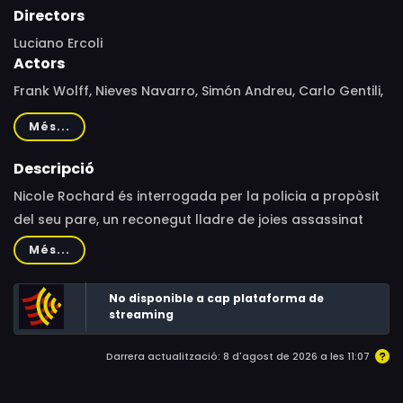
Directors
Luciano Ercoli
Actors
Frank Wolff, Nieves Navarro, Simón Andreu, Carlo Gentili,
George Rigaud, José Manuel Martín, Fabrizio Moresco,
Més...
Luciano Rossi, Claudie Lange, Osvaldo Genazzani, Manuel
Muñiz, Rachela Pamenti, Daniela Giordano, Corrado
Descripció
Gaipa, Renato Turi
Nicole Rochard és interrogada per la policia a propòsit
del seu pare, un reconegut lladre de joies assassinat
recentment en un tren.
Més...
No disponible a cap plataforma de
streaming
Darrera actualització: 8 d'agost de 2026 a les 11:07