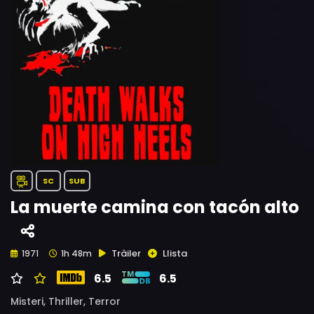
SC
SUB
La muerte camina con tacón alto
Tràiler
Llista
1971
1h 48m
6.5
6.5
Misteri,
Thriller,
Terror