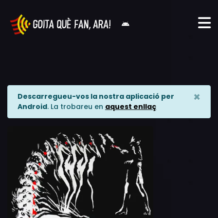
×
Descarregueu-vos la nostra aplicació per
Android
. La trobareu en
aquest enllaç