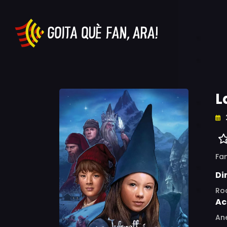
L
Fa
Di
Ro
Ac
Ane