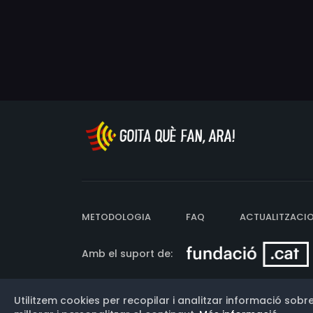
METODOLOGIA
FAQ
ACTUALITZACI
Amb el suport de:
Utilitzem cookies per recopilar i analitzar informació sobre
Versió: 3.13.0.202607011342