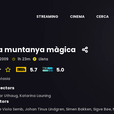
STREAMING
CINEMA
CERCA
a muntanya màgica
2009
1h 23m
Llista
5.7
5.0
ntasia
rectors
ar Uthaug, Katarina Launing
tors
 Viola Semb, Johan Tinus Lindgren, Simen Bakken, Sigve Bøe, Ni