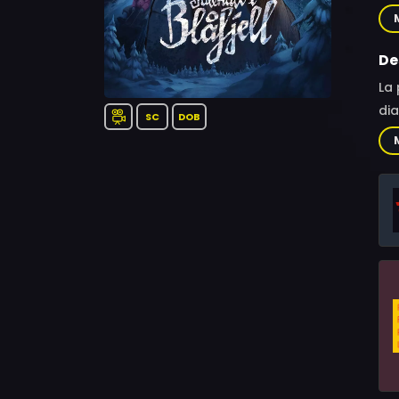
Sch
An
Au
De
La 
dia
SC
DOB