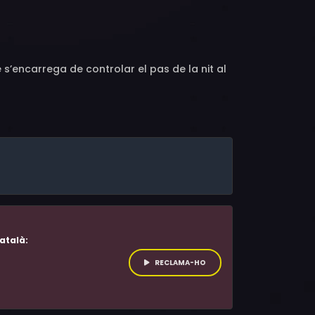
Rolf Kristian Larsen, Lillian Lydersen, Kari
 Aurora Claes Digerud, Kirsten Høeg, Hedda
’encarrega de controlar el pas de la nit al
atalà:
RECLAMA-HO