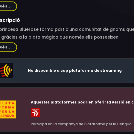
au, Martin Slaatto, Knut Walle, Kyrre Hellum, Sigmund Sæverud, 
Més...
n Grønsund, Johanna Mørck, Maria Annette Tanderød Berglyd,
stad Lindgren
scripció
princesa Bluerose forma part d’una comunitat de gnoms que s
 gràcies a la plata màgica que només ells posseeixen
Més...
No disponible a cap plataforma de streaming
Aquestes plataformes podrien oferir la versió en c
Participa en la campanya de Plataforma per la Llengua.