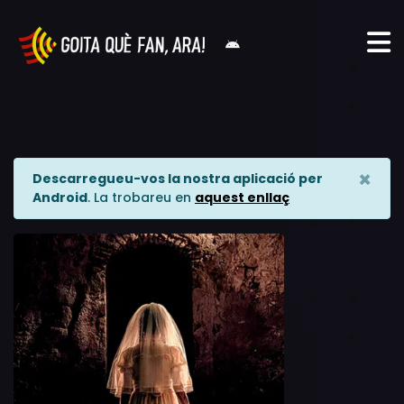
×
Descarregueu-vos la nostra aplicació per
Android
. La trobareu en
aquest enllaç