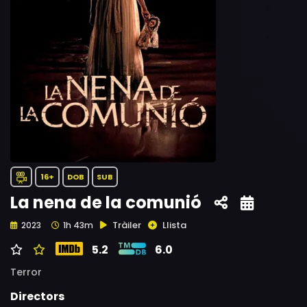
16+
DOB
SUB
La nena de la comunió
Tràiler
Llista
2023
1h 43m
5.2
6.0
Terror
Directors