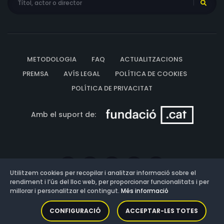
METODOLOGIA
FAQ
ACTUALITZACIONS
PREMSA
AVÍS LEGAL
POLÍTICA DE COOKIES
POLÍTICA DE PRIVACITAT
Amb el suport de:
Utilitzem cookies per recopilar i analitzar informació sobre el
rendiment i l’ús del lloc web, per proporcionar funcionalitats i per
millorar i personalitzar el contingut.
Més informació
Versió: 3.13.0.202607011342
CONFIGURACIÓ
ACCEPTAR-LES TOTES