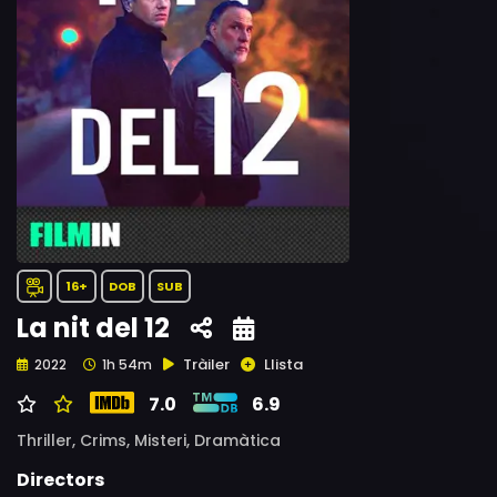
16+
DOB
SUB
La nit del 12
Tràiler
Llista
2022
1h 54m
7.0
6.9
Thriller,
Crims,
Misteri,
Dramàtica
Directors