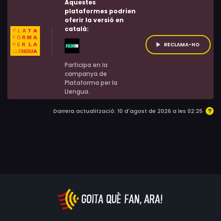
Aquestes
desconegut. Els interrogatoris se succeeixen i no falten
plataformes podrien
oferir la versió en
sospitosos, però els dubtes de Yohan no deixen de
català:
créixer. Només hi ha una certesa: el crim es va cometre
RECLAMA-HO
en la nit del 12.
Participa en la
campanya de
Plataforma per la
Llengua.
Darrera actualització: 10 d'agost de 2026 a les 02:25