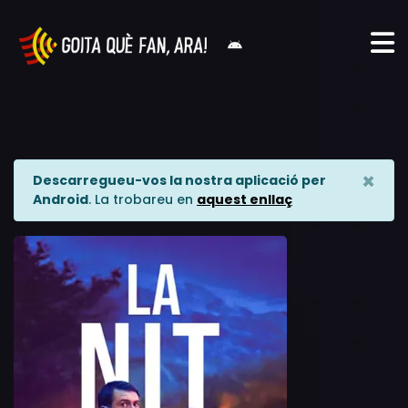
×
Descarregueu-vos la nostra aplicació per
Android
. La trobareu en
aquest enllaç