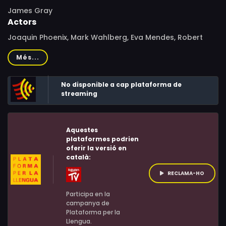
James Gray
Actors
Joaquin Phoenix, Mark Wahlberg, Eva Mendes, Robert
Duvall, Alex Veadov, Paul Herman, Antoni Corone, Tony
Més...
Musante, Katie Condidorio, Danny Hoch, Oleg Taktarov,
Dominic Colón, Joseph D'Onofrio, Yelena Solovey, Moni
No disponible a cap plataforma de
Moshonov, Maggie Kiley, Craig Walker, Claudia Lopez,
streaming
Edward Shkolnikov, Katya Savina, Matthew
Djentchouraev, Scott Nicholson, Robert C. Kirk, Al Linea,
Teddy Coluca, Frank Girardeau, Joseph Coffey, Jose
Aquestes
plataformes podrien
Edwin Soto, Greg Wilson, Ed Koch, Fred Burrell, Mike
oferir la versió en
Massimino, Edward Conlon, Sharon Wilkins, Ross Brodar,
català:
Francis Toumbakaris, Hoon Lee, Barbara Ann Davison,
RECLAMA-HO
Irwin Gray, Luigi Scorcia, Miriam Cruz, Doug Torres, Tony
Guida, Robert G. McKay, Blaise Corrigan, Karl Bury, Joe
Participa en la
campanya de
Forbrich, Robert A. Pennacchia, Richard Petrocelli, Nik
Plataforma per la
Pjeternikaj, Jamal Weathers, Elliot Santiago, Jeff Ward,
Llengua.