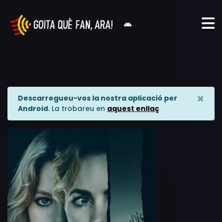
×
Descarregueu-vos la nostra aplicació per
Android
. La trobareu en
aquest enllaç