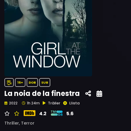
16+
DOB
SUB
La noia de la finestra
Tràiler
Llista
2022
1h 24m
4.2
5.6
Thriller,
Terror