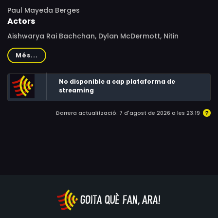
Paul Mayeda Berges
Actors
Aishwarya Rai Bachchan, Dylan McDermott, Nitin
Ganatra, Adewale Akinnuoye-Agbaje, Caroline Chikezie,
Més...
Anupam Kher, Shaheen Khan, Sonny Gill Dulay, Nina
Young, Toby Marlow, Padma Lakshmi, Zohra Sehgal, Paul
No disponible a cap plataforma de
Bhattacharjee, Ayesha Dharker, Rebecca Bowden
streaming
Darrera actualització: 7 d'agost de 2026 a les 23:19