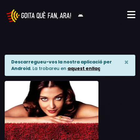
×
Descarregueu-vos la nostra aplicació per
Android
. La trobareu en
aquest enllaç