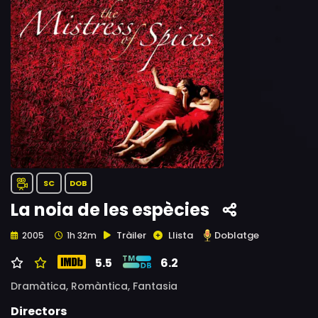
SC
DOB
La noia de les espècies
Tràiler
Llista
Doblatge
2005
1h 32m
5.5
6.2
Dramàtica,
Romàntica,
Fantasia
Directors