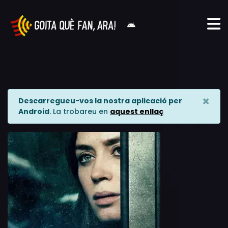
×
Descarregueu-vos la nostra aplicació per
Android
. La trobareu en
aquest enllaç