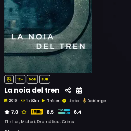
12+
DOB
SUB
La noia del tren
Tràiler
Llista
Doblatge
2016
1h 52m
7.0
6.5
6.4
Thriller,
Misteri,
Dramàtica,
Crims