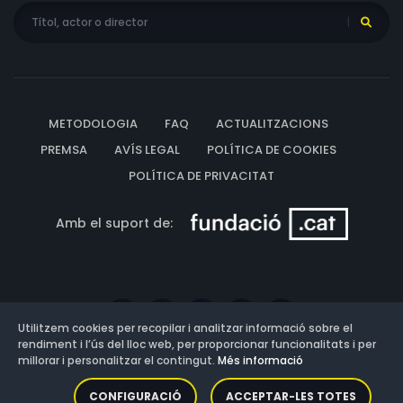
METODOLOGIA
FAQ
ACTUALITZACIONS
PREMSA
AVÍS LEGAL
POLÍTICA DE COOKIES
POLÍTICA DE PRIVACITAT
Amb el suport de:
Utilitzem cookies per recopilar i analitzar informació sobre el
rendiment i l’ús del lloc web, per proporcionar funcionalitats i per
millorar i personalitzar el contingut.
Més informació
Versió: 3.13.0.202607011342
CONFIGURACIÓ
ACCEPTAR-LES TOTES