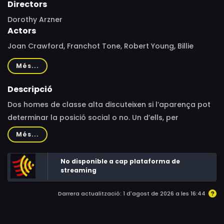
Directors
Dorothy Arzner
Actors
Joan Crawford, Franchot Tone, Robert Young, Billie
Burke, Reginald Owen, Lynne Carver, George Zucco, Mary
Més...
Philips, Paul Porcasi, Dickie Moore, Frank Puglia, Rafael
Alcayde, Nino Bellini, Agostino Borgato, Adriana
Descripció
Caselotti, Robert Cauterio, Irene Coleman, Gino Corrado,
Dos homes de classe alta discuteixen si l’aparença pot
Franco Corsaro, Rita Gould, Geneva Hall, Charles Judels,
determinar la posició social o no. Un d’ells, per
Jean Lewis, Fred Malatesta, Francisco Marán, Alphonse
demostrar la seva teoria, paga a una cantinera perquè
Més...
Martell, Eric Mayne, Ann Rutherford, Mike Tellegen, Harry
es faci passar per una membre de l’aristocràcia en un
Wilson
hotel de luxe.
No disponible a cap plataforma de
streaming
Darrera actualització: 1 d'agost de 2026 a les 16:44