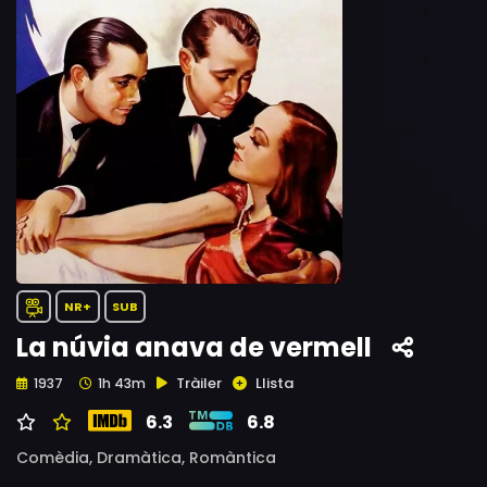
NR+
SUB
La núvia anava de vermell
Tràiler
Llista
1937
1h 43m
6.3
6.8
Comèdia,
Dramàtica,
Romàntica