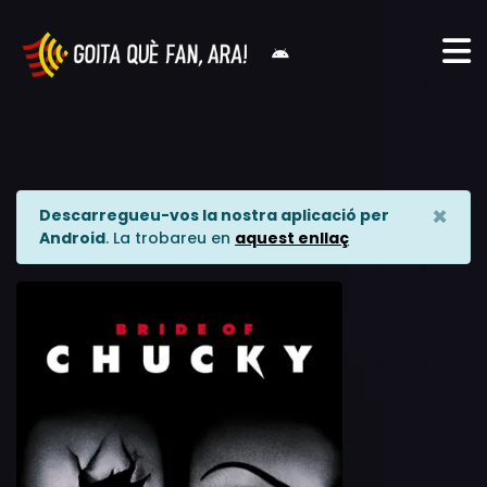
×
Descarregueu-vos la nostra aplicació per
Android
. La trobareu en
aquest enllaç