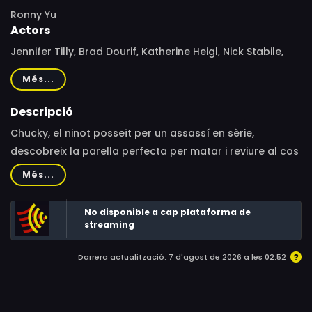
Ronny Yu
Actors
Jennifer Tilly, Brad Dourif, Katherine Heigl, Nick Stabile,
Alexis Arquette, Gordon Michael Woolvett, John Ritter,
Més...
Lawrence Dane, Michael Louis Johnson, James
Gallanders, Janet Kidder, Vince Corazza, Kathy Najimy,
Descripció
Park Bench, Emily Weedon, Ben Bass, Roger McKeen,
Chucky, el ninot posseït per un assassí en sèrie,
Sandi Stahlbrand
descobreix la parella perfecta per matar i reviure al cos
d'una altra nina.
Més...
No disponible a cap plataforma de
streaming
Darrera actualització: 7 d'agost de 2026 a les 02:52