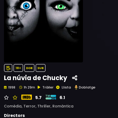
18+
DOB
SUB
La núvia de Chucky
Tràiler
Llista
Doblatge
1998
1h 29m
5.7
6.1
Comèdia,
Terror,
Thriller,
Romàntica
Directors