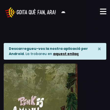
×
Descarregueu-vos la nostra aplicació per
Android
. La trobareu en
aquest enllaç