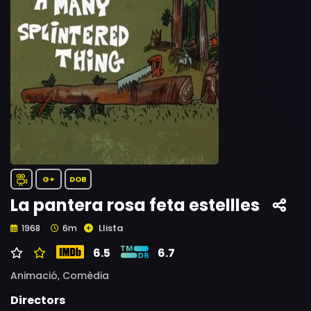
G+
DOB
La pantera rosa feta estellles
Llista
1968
6m
6.5
6.7
Animació,
Comèdia
Directors