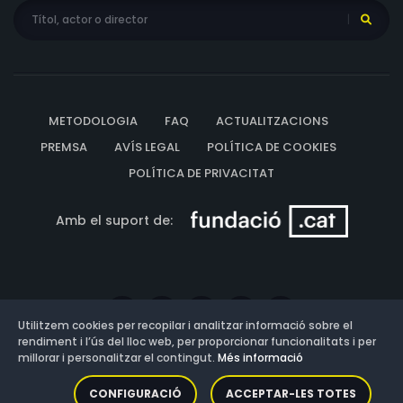
METODOLOGIA
FAQ
ACTUALITZACIONS
PREMSA
AVÍS LEGAL
POLÍTICA DE COOKIES
POLÍTICA DE PRIVACITAT
Amb el suport de:
Utilitzem cookies per recopilar i analitzar informació sobre el
rendiment i l’ús del lloc web, per proporcionar funcionalitats i per
millorar i personalitzar el contingut.
Més informació
Versió: 3.13.0.202607011342
CONFIGURACIÓ
ACCEPTAR-LES TOTES