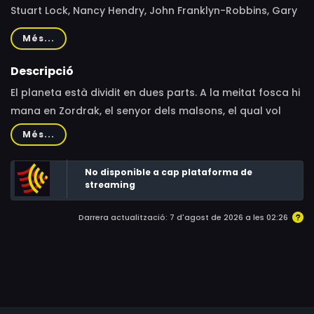
Stuart Lock, Nancy Hendry, John Franklyn-Robbins, Gary
Martin, Melvyn Hayes, Anthony Jackson, Peter Craze,
Més...
Colin Marsh, Derek Wright, Jackie Clarke, Ellie Beaven,
Richard Tate
Descripció
El planeta està dividit en dues parts. A la meitat fosca hi
mana en Zordrak, el senyor dels malsons, el qual vol
apoderar-se de la Pedra dels Somnis per a poder-los
Més...
estendre, però la Pedra està ben custodiada i ho tindrà
difícil.
No disponible a cap plataforma de
streaming
Darrera actualització: 7 d'agost de 2026 a les 02:26