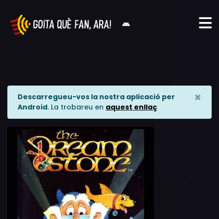
×
Descarregueu-vos la nostra aplicació per
Android
. La trobareu en
aquest enllaç