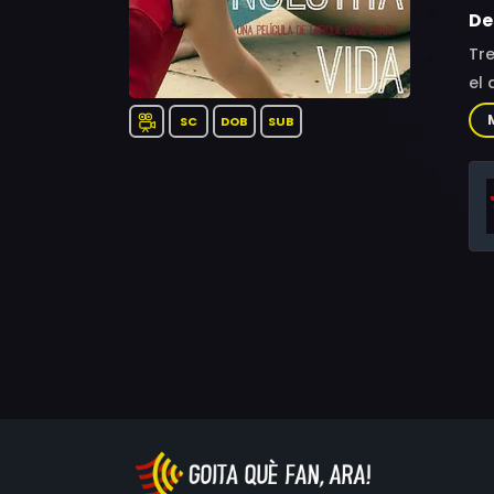
De
Tr
el 
SC
DOB
SUB