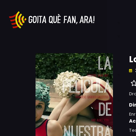
L
Dr
Di
Enr
Ac
Te