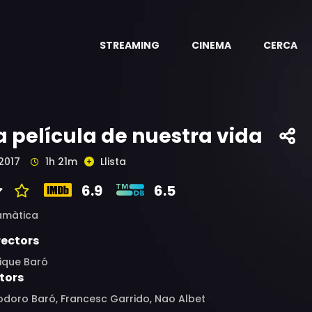
STREAMING
CINEMA
CERCA
a película de nuestra vida
2017
1h 21m
Llista
6.9
6.5
amàtica
rectors
ique Baró
tors
odoro Baró, Francesc Garrido, Nao Albet