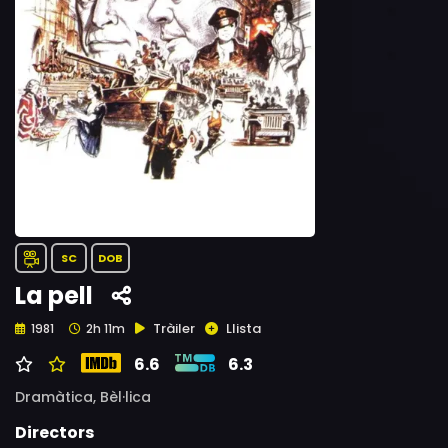
SC
DOB
La pell
Tràiler
Llista
1981
2h 11m
6.6
6.3
Dramàtica,
Bèl·lica
Directors