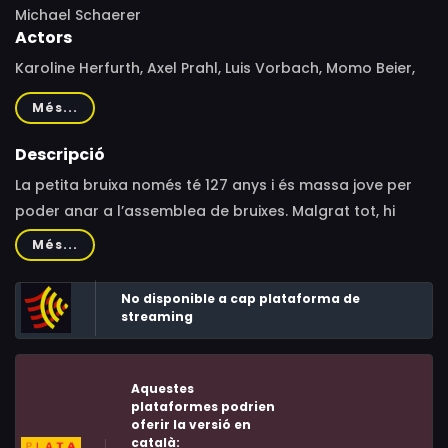
Michael Schaerer
Actors
Karoline Herfurth, Axel Prahl, Luis Vorbach, Momo Beier,
Michael Gempart, Anna Striesow, Suzanne von Borsody,
Més...
Barbara Melzl, Eveline Hall, Therese Affolter, Angelika
Böttiger, Amelie Elisa Klein, Carolin Spieß, Katharina
Descripció
Bohny, Verena Bosshard, Marina Guerrini, Peter Rauch,
La petita bruixa només té 127 anys i és massa jove per
Marcus Signer, Thomas Loibl, Stephan Boden
poder anar a l’assemblea de bruixes. Malgrat tot, hi
assistirà i això li causarà un bon embolic.
Més...
No disponible a cap plataforma de
streaming
Aquestes
plataformes podrien
oferir la versió en
català: