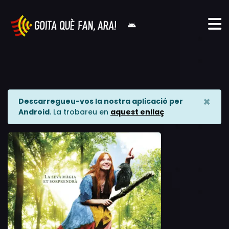
×
Descarregueu-vos la nostra aplicació per
Android
. La trobareu en
aquest enllaç