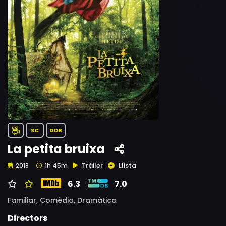
SC
DOB
La petita bruixa
Tràiler
Llista
2018
1h 45m
6.3
7.0
Familiar,
Comèdia,
Dramàtica
Directors