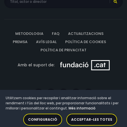
METODOLOGIA
FAQ
ACTUALITZACIONS
PREMSA
AVÍS LEGAL
POLÍTICA DE COOKIES
POLÍTICA DE PRIVACITAT
Amb el suport de:
Utilitzem cookies per recopilar i analitzar informació sobre el
rendiment i l’ús del lloc web, per proporcionar funcionalitats i per
millorar i personalitzar el contingut.
Més informació
Versió: 3.13.0.202607011342
CONFIGURACIÓ
ACCEPTAR-LES TOTES