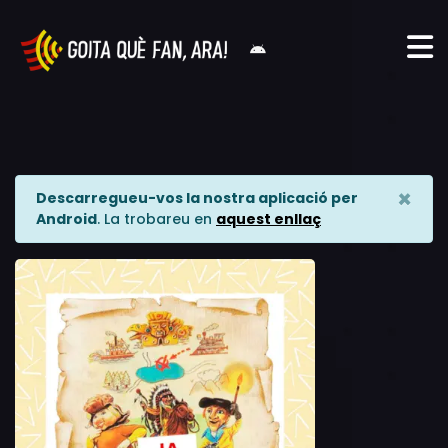
×
Descarregueu-vos la nostra aplicació per
Android
. La trobareu en
aquest enllaç