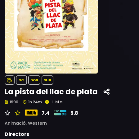
SC
DOB
SUB
La pista del llac de plata
Llista
1990
1h 24m
7.4
5.8
Animació,
Western
Directors