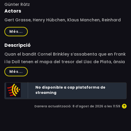
Günter Rätz
Actors
Gert Grasse, Henry Hübchen, Klaus Manchen, Reinhard
Michalke, Dieter Wien, Günter Sonnenberg
Més...
Descripció
Quan el bandit Cornel Brinkley s’assabenta que en Frank
i la Doll tenen el mapa del tresor del Llac de Plata, ànsia
apoderar-se’n i els ataca per tal de robar-los-hi. El film,
Més...
doblat al català, s’exhibeix també amb subtítols, per
fomentar la lectura i fer-lo accessible a infants amb
No disponible a cap plataforma de
dificultats auditives.
streaming
Darrera actualització: 8 d'agost de 2026 a les 11:59