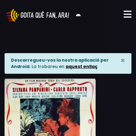
×
Descarregueu-vos la nostra aplicació per
Android
. La trobareu en
aquest enllaç