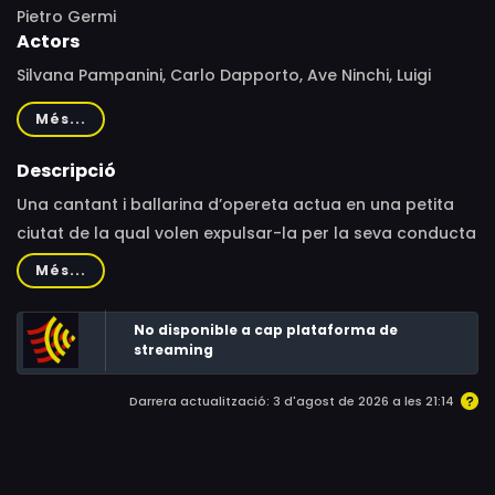
Pietro Germi
Actors
Silvana Pampanini, Carlo Dapporto, Ave Ninchi, Luigi
Pavese, Franco Coop, Aroldo Tieri, Aldo Bufi Landi,
Més...
Ernesto Calindri, Guglielmo Barnabò, Franco Scandurra,
Laura Gore, Marilyn Buferd, Eva Vanicek, Adriana
Descripció
Bisaccia, Vittorio Mangano, Nico Pepe, Franco Pesce
Una cantant i ballarina d’opereta actua en una petita
ciutat de la qual volen expulsar-la per la seva conducta
i actuació escandalosa.
Més...
No disponible a cap plataforma de
streaming
Darrera actualització: 3 d'agost de 2026 a les 21:14