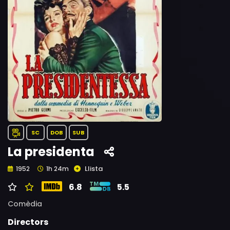
SC
DOB
SUB
La presidenta
Llista
1952
1h 24m
6.8
5.5
Comèdia
Directors