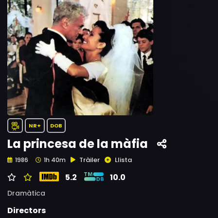
NR+
DOB
La princesa de la màfia
Tràiler
Llista
1986
1h 40m
5.2
10.0
Dramàtica
Directors