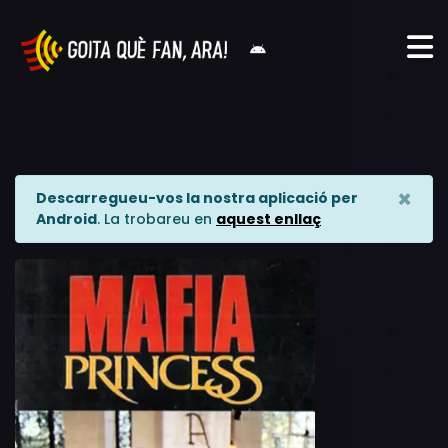
×
Descarregueu-vos la nostra aplicació per
Android
. La trobareu en
aquest enllaç