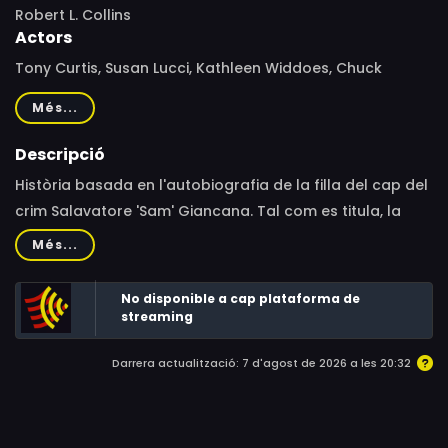
Robert L. Collins
Actors
Tony Curtis, Susan Lucci, Kathleen Widdoes, Chuck
Shamata, Louis Di Bianco, Tony De Santis, Albert Schultz,
Més...
David McIlwraith, Marsha Moreau, Norma Edwards, Ken
Pogue, Tom Harvey, Bill Lake
Descripció
Història basada en l'autobiografia de la filla del cap del
crim Salavatore 'Sam' Giancana. Tal com es titula, la
història se centra en la problemàtica relació
Més...
d'Antoniette amb el seu pare i examina la seva vida
entre 1935 i 1975.
No disponible a cap plataforma de
streaming
Darrera actualització: 7 d'agost de 2026 a les 20:32