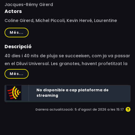
Jacques-Rémy Girerd
Actors
Coline Girerd, Michel Piccoli, Kevin Hervé, Laurentine
Milebo, Manuela Gourary, Luis Rego, Annie Girardot,
Més...
Jacques Higelin, Anouk Grinberg, Romain Bouteille,
Michel Galabru, Pierre-François Martin-Laval, Bernard
Descripció
Bouillon, Patrick Eveno
40 dies i 40 nits de pluja se succeeixen, com ja va passar
en el Diluvi Universal. Les granotes, havent profetitzat la
catàstrofe, intenten avisar els humans. Dos adults i dos
Més...
nens busquen refugi en un graner que es converteix en
una Arca de Noè.
No disponible a cap plataforma de
streaming
Darrera actualització: 5 d'agost de 2026 a les 15:17