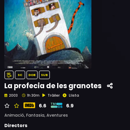
SC
DOB
SUB
La profecia de les granotes
Tràiler
Llista
2003
1h 30m
6.6
6.9
Animació,
Fantasia,
Aventures
Directors