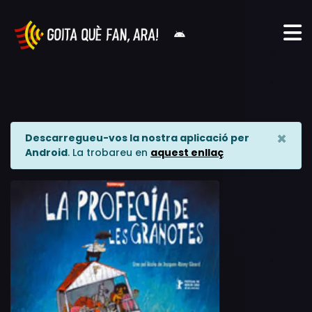
×
Descarregueu-vos la nostra aplicació per
Android
. La trobareu en
aquest enllaç