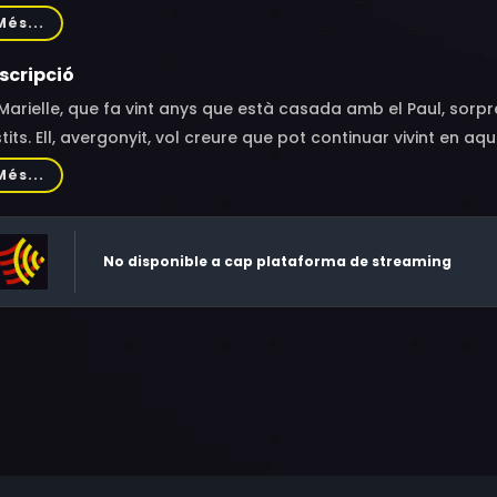
phane Bissot, Pierre-Olivier Mornas, Jara Ezo
Més...
scripció
Marielle, que fa vint anys que està casada amb el Paul, sorp
tits. Ell, avergonyit, vol creure que pot continuar vivint en 
ielle s'adona que el seu amor per Paul va més enllà de la s
Més...
viar coses en la seva vida de parella tradicional.
No disponible a cap plataforma de streaming