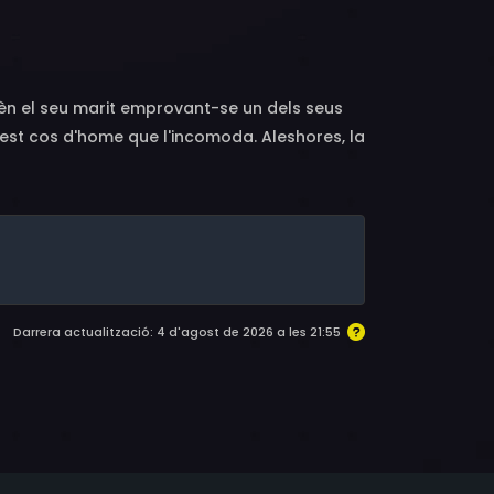
rèn el seu marit emprovant-se un dels seus
aquest cos d'home que l'incomoda. Aleshores, la
eva aparença i que potser és el moment de
Darrera actualització: 4 d'agost de 2026 a les 21:55