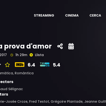
STREAMING
CINEMA
CERCA
a prova d'amor
2017
1h 29m
Llista
6.4
5.4
amàtica,
Romàntica
rectors
naud Sélignac
tors
ie-Josée Croze, Fred Testot, Grégoire Plantade, Jeanne Guitt