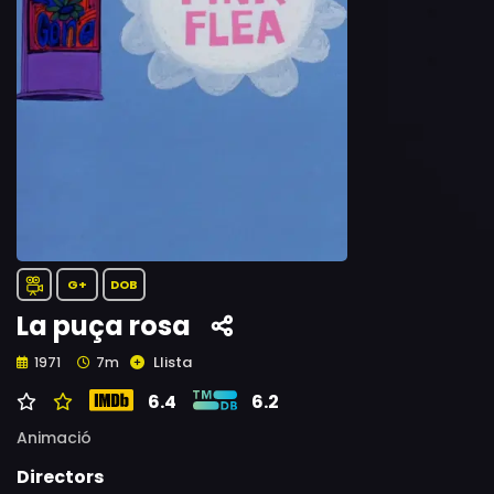
G+
DOB
La puça rosa
Llista
1971
7m
6.4
6.2
Animació
Directors