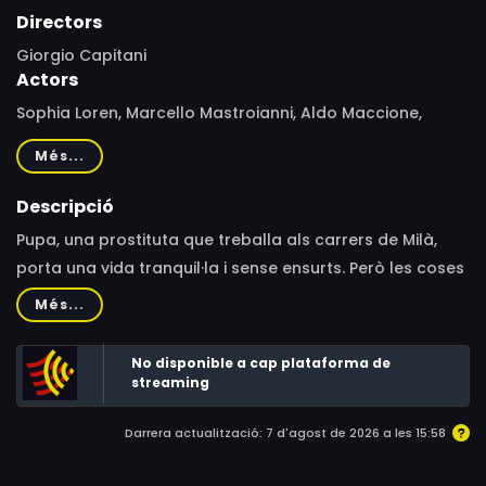
Directors
Giorgio Capitani
Actors
Sophia Loren, Marcello Mastroianni, Aldo Maccione,
Pierre Brice, Nazzareno Natale, Mario Maranzana, Alvaro
Més...
Vitali, Leopoldo Mastelloni, Dalila Di Lazzaro, Ester
Carloni, Franco Marino, Clara Colosimo, Renzo
Descripció
Marignano, Gianni Bonagura, Franco Cirino, Vittorio
Pupa, una prostituta que treballa als carrers de Milà,
Fanfoni, Lorenzo Piani, Corrado Monteforte, Umberto
porta una vida tranquil·la i sense ensurts. Però les coses
Amambrini, Regina Elena Bisio, Filippo La Neve, Giuseppe
canvien ràpidament quan es veu obligada a treballar
Més...
Marrocco
per a Charlie Colletto, un criminal despietat que busca
el monopoli del negoci de la prostitució. Impressionat
No disponible a cap plataforma de
per la singular bellesa de Pupa la converteix en la seva
streaming
favorita.
Darrera actualització: 7 d'agost de 2026 a les 15:58