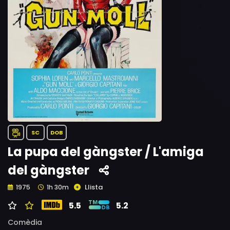
SC
DOB
La pupa del gàngster / L'amiga
del gàngster
Llista
1975
1h 30m
5.5
5.2
Comèdia