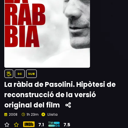
SC
SUB
La ràbia de Pasolini. Hipòtesi de
reconstrucció de la versió
original del film
Llista
2008
1h 23m
7.1
7.5