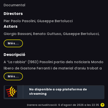
Documental
Directors
Pier Paolo Pasolini, Giuseppe Bertolucci
Actors
Giorgio Bassani, Renato Guttuso, Giuseppe Bertolucci,
Vittorio Magrelli, Pier Paolo Pasolini, Fidel Castro, Charles
Més...
de Gaulle, Yuri Gagarin, Giovanni Guareschi, Nikita
Khrushchev, Sophia Loren, Marilyn Monroe, Alighiero
Descripció
Noschese, John XXIII., Elizabeth II of the United Kingdom,
A “La rabbia” (1963) Pasolini partia dels noticiaris Mondo
Ninetto Davoli, Franco Citti, Laura Betti
libero de Gastone Ferranti i de material d’arxiu trobat a
Txecoslovàquia, la Unió Soviètica i Anglaterra per
Més...
analitzar, de manera lírica i polèmica, els fenòmens i els
conflictes socials i polítics del món d’aleshores.
No disponible a cap plataforma de
streaming
Darrera actualització: 6 d'agost de 2026 a les 22:35