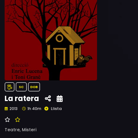
SC
DOB
La ratera
Llista
2013
1h 40m
Teatre,
Misteri