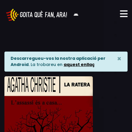
×
Descarregueu-vos la nostra aplicació per
Android
. La trobareu en
aquest enllaç