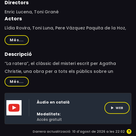
Directors
Enric Lucena, Toni Grané
Actors
Lídia Rovira, Toni Luna, Pere Vázquez Paquita de la Hoz,
Ferran Camps, Xavier Codony, Marta de Santos
Més...
Descripció
“La ratera”, el clàssic del misteri escrit per Agatha
Christie, una obra per a tots els públics sobre un
assassinat en un hotel rural, aïllat en ple hivern per la
Més...
neu. La casa d’hostes que han obert la Mollie (Lídia
Rovira) i en Frank (Toni Luna) a Monkswell Manor no ha
Àudio en català
tingut una bona estrena. Cau una forta nevada i la ràdio
WEB
acaba d’anunciar un assassinat a Londres. De mica en
Modalitats:
mica, van arribant els visitants: el peculiar jove
Accés gratuït
Christopher Wren (Pere Vàzquez); la senyora Boyle
Darrera actualització: 10 d'agost de 2026 a les 22:02
(Paquita de la Hoz), que es queixa per tot; el senyor