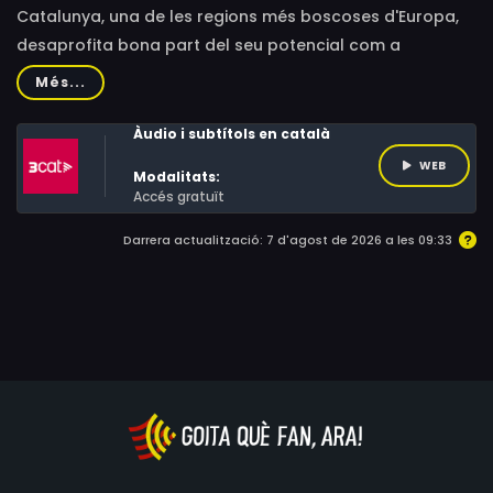
Catalunya, una de les regions més boscoses d'Europa,
desaprofita bona part del seu potencial com a
productora de fusta i està plena de boscos
Més...
abandonats que comporten un gran risc d'incendi.
Àudio i subtítols en català
WEB
Modalitats:
Accés gratuït
Darrera actualització: 7 d'agost de 2026 a les 09:33