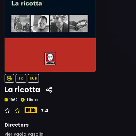
SC
SUB
La ricotta
Llista
1962
7.4
Directors
Pier Paolo Pasolini