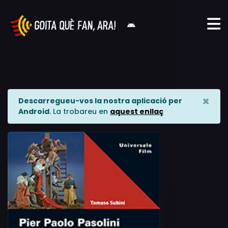
×
Descarregueu-vos la nostra aplicació per
Android
. La trobareu en
aquest enllaç