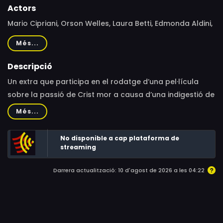
Actors
Mario Cipriani, Orson Welles, Laura Betti, Edmonda Aldini,
Vittorio La Paglia, Rossana Di Rocco, Maria Bernardini,
Més...
Tomas Milian
Descripció
Un extra que participa en el rodatge d’una pel·lícula
sobre la passió de Crist mor a causa d’una indigestió de
ricotta, el formatge que dóna títol al film. És un episodi
Més...
del film col·lectiu'Ro.Go.Pa.G. (Rossellini, Godard, Pasolini,
Gregoretti)'.
No disponible a cap plataforma de
streaming
Darrera actualització: 10 d'agost de 2026 a les 04:22