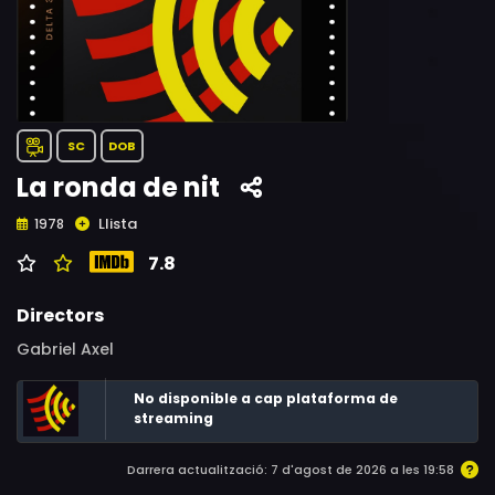
SC
DOB
La ronda de nit
Llista
1978
7.8
Directors
Gabriel Axel
No disponible a cap plataforma de
streaming
Darrera actualització: 7 d'agost de 2026 a les 19:58