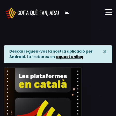
×
Descarregueu-vos la nostra aplicació per
Android
. La trobareu en
aquest enllaç