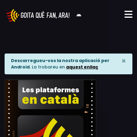
×
Descarregueu-vos la nostra aplicació per
Android
. La trobareu en
aquest enllaç