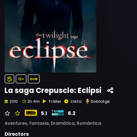
12+
DOB
La saga Crepuscle: Eclipsi
Tràiler
Llista
Doblatge
2010
2h 4m
5.1
6.2
Aventures,
Fantasia,
Dramàtica,
Romàntica
Directors