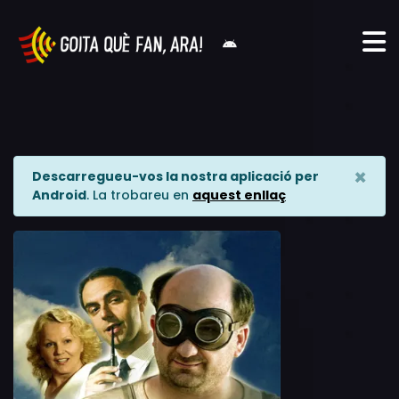
×
Descarregueu-vos la nostra aplicació per
Android
. La trobareu en
aquest enllaç