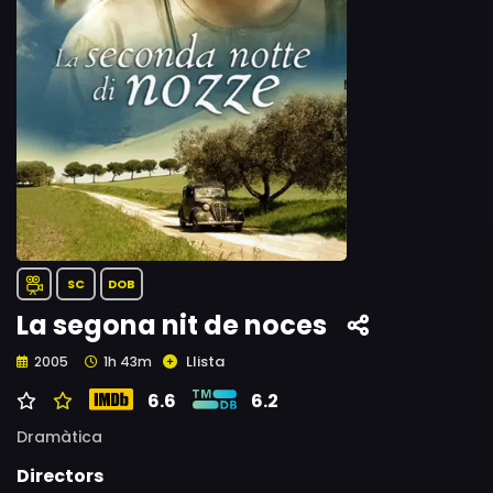
SC
DOB
La segona nit de noces
Llista
2005
1h 43m
6.6
6.2
Dramàtica
Directors