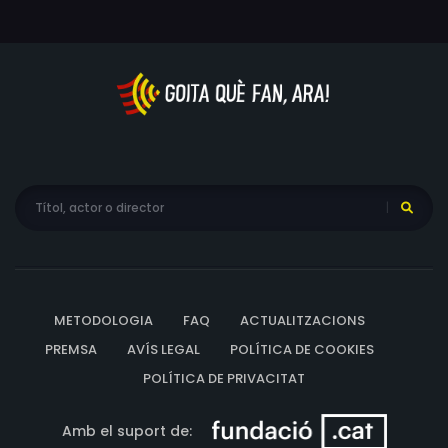
Saverio Deodato Dionisio, Raffaella Di Puorto, Alba di
Sant'Anselmo, Nicola Egidio, Antonio Falvo, Venisa
Fichera, Antonio Fiorillo, Paolo Frosina, Francesco
Gabriele, Dario Gambarin, Maurizio Gaudio, Stefano
Guadagnoli, Massimiliano La Spina, Luca Labarile, Mario
Ligozzi, Giovanna Lombardi, Valentino Macchi, Matteo
Mancini, Dante Marmone, Cecilia Matuonto, Simone
Merini, Riccardo Giuseppe Modesti, Giuliano Monari,
Pamela Muscia, Giuliana Nanni, Patrizio Pelizzi, Giuseppe
Romano, Teresa Ronchi, Andreina Salfa, Donatella
Sgobba, Sergio Tardioli, Nicola Valenzano, Danilo Maria
Valli, Fabio Vannozzi, Alfredo Vasco, Giacomo Venturi
METODOLOGIA
FAQ
ACTUALITZACIONS
PREMSA
AVÍS LEGAL
POLÍTICA DE COOKIES
POLÍTICA DE PRIVACITAT
Amb el suport de: