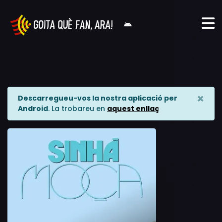
×
Descarregueu-vos la nostra aplicació per
Android
. La trobareu en
aquest enllaç