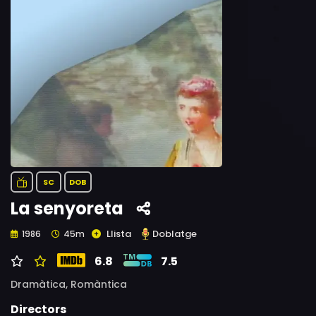
SC
DOB
La senyoreta
Llista
Doblatge
1986
45m
6.8
7.5
Dramàtica,
Romàntica
Directors