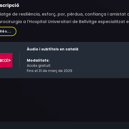
scripció
viatge de resiliència, esforç, por, pèrdua, confiança i amist
rocirurgia a l’Hospital Universitari de Bellvitge especialitzat
s que lluiten per a tenir uns anys més de vida. Seguint la pr
Més...
ospitalet protagonitzat pels propis pacients, el grup de rock 
tonio Orozco, Manu Guix, Marina Rossell, Gerard Quintana o 
Àudio i subtítols en català
eriències humanes en una situació límit. I a la música, més 
Modalitats:
Accés gratuït
Fins el 31 de març de 2029