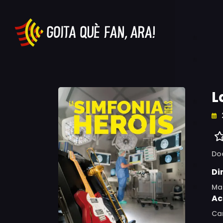
L
Do
Di
Ma
Ac
Ca