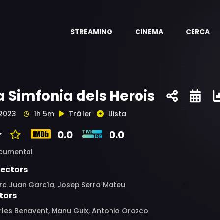
STREAMING
CINEMA
CERCA
a Simfonia dels Herois
2023
1h 5m
Tràiler
Llista
0.0
0.0
cumental
rectors
rc Juan García, Josep Serra Mateu
tors
rles Benavent, Manu Guix, Antonio Orozco