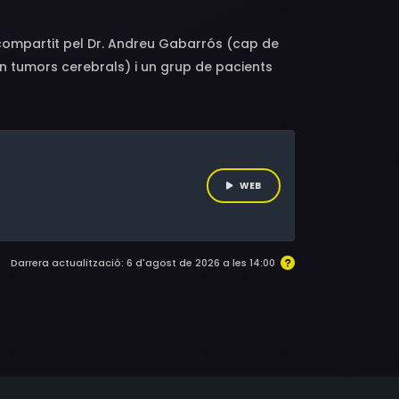
at compartit pel Dr. Andreu Gabarrós (cap de
 en tumors cerebrals) i un grup de pacients
eparació d’un concert al Teatre Joventut de
del doctor, Dorigen, i artistes com Estopa,
Carles Benavent, el documental ens apropa a
que mai, com a motor de vida.
WEB
Darrera actualització: 6 d'agost de 2026 a les 14:00