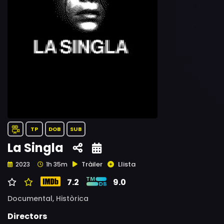
TP
DOB
SUB
La Singla
Tràiler
Llista
2023
1h 35m
7.2
9.0
Documental,
Històrica
Directors