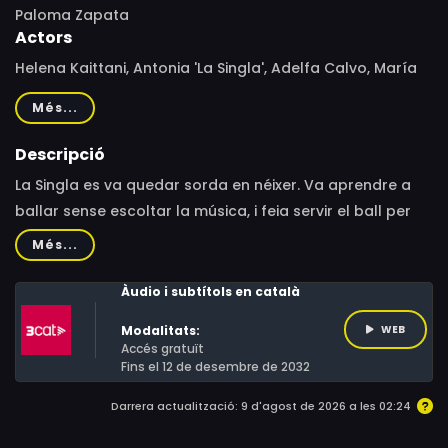
Paloma Zapata
Actors
Helena Kaittani, Antonia 'La Singla', Adelfa Calvo, María
Alfonsa Rosso, Colita
Més...
Descripció
La Singla es va quedar sorda en néixer. Va aprendre a
ballar sense escoltar la música, i feia servir el ball per
espantar el dolor. La jove bailaora, amb tot just 17 anys,
Més...
va revolucionar el món del flamenc, però abans de
complir els 30 va desaparèixer dels escenaris.
Àudio i subtítols en català
Modalitats:
WEB
Accés gratuït
Fins el 12 de desembre de 2032
Darrera actualització: 9 d'agost de 2026 a les 02:24