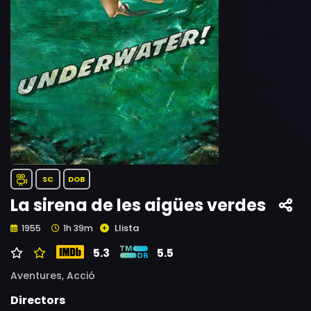
SC
DOB
La sirena de les aigües verdes
Llista
1955
1h 39m
5.3
5.5
Aventures,
Acció
Directors