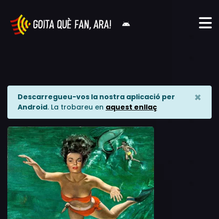
×
Descarregueu-vos la nostra aplicació per
Android
. La trobareu en
aquest enllaç